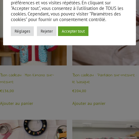
préférences et vos visites répétées. En cliquant sur
"Accepter tout", vous consentez à l'utilisation de TOUS les
cookies. Cependant, vous pouvez visiter "Paramètres des
cookies" pour fournir un consentement contrôlé.
Réglages
Rejeter
Accepter tout
Bon cadeau : Mon Kimono sur-
Bon cadeau : Pantalon sur-mesure :
mesure
le basique
€
136,00
€
204,00
Ajouter au panier
Ajouter au panier