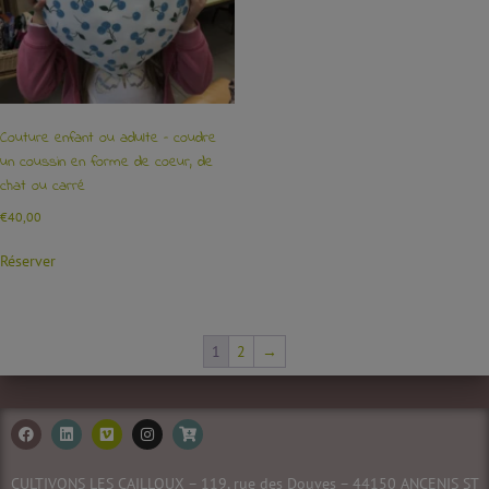
Couture enfant ou adulte – coudre
un coussin en forme de coeur, de
chat ou carré
€
40,00
Réserver
1
2
→
CULTIVONS LES CAILLOUX – 119, rue des Douves – 44150 ANCENIS ST