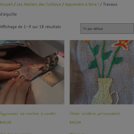
Accueil
/
Les Ateliers des Cailloux
/
Apprendre à faire !
/ Travaux
d'aiguille
Affichage de 1–9 sur 18 résultats
Apprivoiser sa machine à coudre
Atelier broderie personnalisée
€
40,00
€
40,00