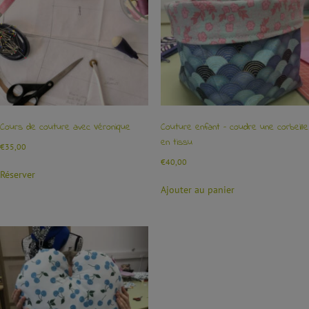
Cours de couture avec Véronique
Couture enfant – coudre une corbeille
en tissu
€
35,00
€
40,00
Réserver
Ajouter au panier