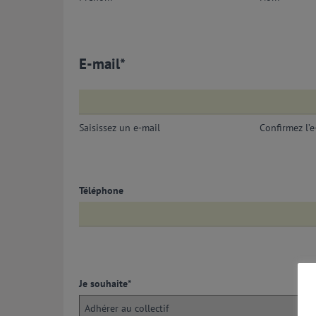
E-mail
*
Saisissez un e-mail
Confirmez l’e
Téléphone
Je souhaite
*