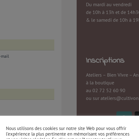
Du mardi au vendredi
de 10h à 13h et de 14h3
& le samedi de 10h à 19
-mail
Inscriptions
Ateliers – Bien Vivre – A
à la boutique
au
02 72 52 60 90
ou sur ateliers@cultivon
Nous utilisons des cookies sur notre site Web pour vous offrir
l'expérience la plus pertinente en mémorisant vos préférences
Informations lé