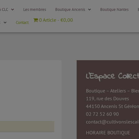
o CLC
Les membres
Boutique Ancenis
Boutique Nantes
0 Article
€0,00
x
Contact
L'Espace Collect
Boutique
– Ateliers – Bie
119, rue des Douves
44150 Ancenis St Géréo
02 72 52 60 90
contact@cultivonslescai
HORAIRE BOUTIQUE