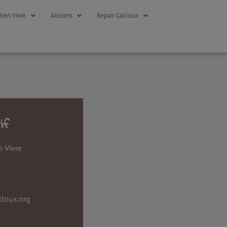
Bien Vivre
Ateliers
Repair Cailloux
if
n Vivre
n
lloux.org