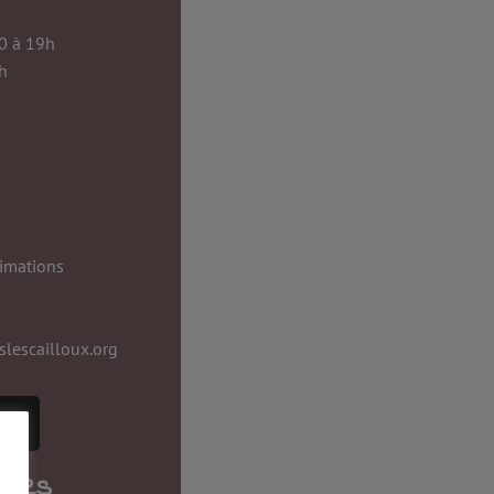
0 à 19h
h
nimations
slescailloux.org
gales