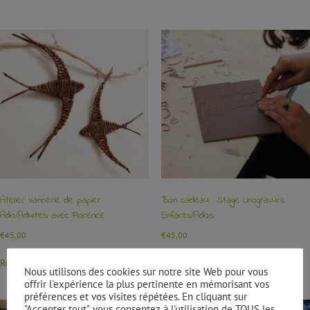
Atelier Vannerie de papier
Bon cadeau : Stage Linogravure
Ado/Adultes avec Florence
Enfants/Ados
€
45,00
€
45,00
Réserver
Ajouter au panier
Nous utilisons des cookies sur notre site Web pour vous
offrir l'expérience la plus pertinente en mémorisant vos
préférences et vos visites répétées. En cliquant sur
"Accepter tout", vous consentez à l'utilisation de TOUS les