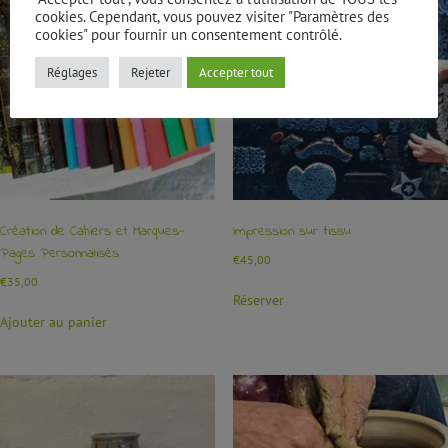
cookies. Cependant, vous pouvez visiter "Paramètres des
cookies" pour fournir un consentement contrôlé.
Réglages
Rejeter
Accepter tout
Création de Cahiers et Marques-
Impression sur tissu
Pages Personnalisés
€
45,00
€
35,00
Réserver
Ajouter au panier