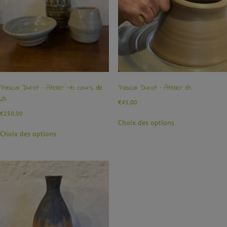
Pascal Durot – Atelier -10 cours de
Pascal Durot – Atelier 3h
2h
€
45,00
€
250,00
Choix des options
Choix des options