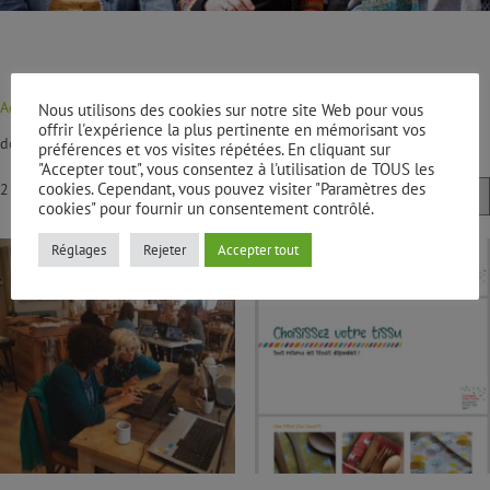
Accueil
/
Les Ateliers des Cailloux
/
Apprendre à faire !
/ Création de
Nous utilisons des cookies sur notre site Web pour vous
offrir l'expérience la plus pertinente en mémorisant vos
documents
préférences et vos visites répétées. En cliquant sur
"Accepter tout", vous consentez à l'utilisation de TOUS les
cookies. Cependant, vous pouvez visiter "Paramètres des
2 résultats affichés
cookies" pour fournir un consentement contrôlé.
Réglages
Rejeter
Accepter tout