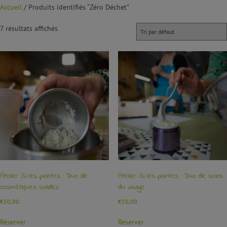
Accueil
/ Produits identifiés “Zéro Déchet”
7 résultats affichés
Atelier Si les plantes : Duo de
Atelier Si les plantes : Duo de soins
cosmétiques solides
du visage
€
50,00
€
50,00
Réserver
Réserver