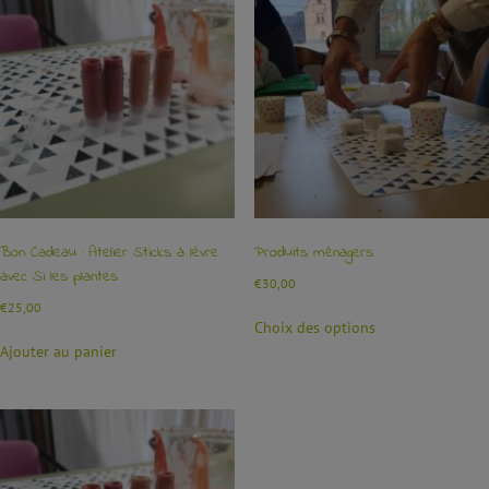
Bon Cadeau : Atelier Sticks à lèvre
Produits ménagers
avec Si les plantes
€
30,00
€
25,00
Choix des options
Ajouter au panier