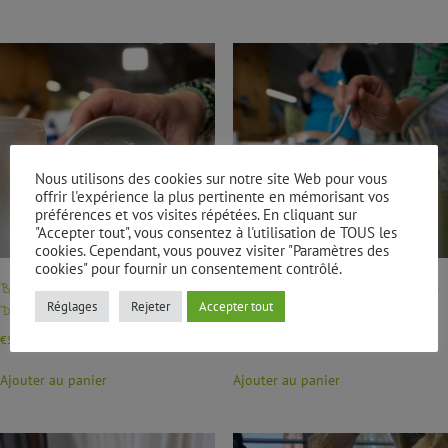
Nous utilisons des cookies sur notre site Web pour vous
offrir l'expérience la plus pertinente en mémorisant vos
préférences et vos visites répétées. En cliquant sur
"Accepter tout", vous consentez à l'utilisation de TOUS les
cookies. Cependant, vous pouvez visiter "Paramètres des
cookies" pour fournir un consentement contrôlé.
Bon cadeau : Atelier Si les plantes :
Bon Cadeau : Atelier Si les plantes :
Réglages
Rejeter
Accepter tout
Duo de cosmétiques solides
Duo de soins du visage
€
50,00
€
50,00
Ajouter au panier
Ajouter au panier