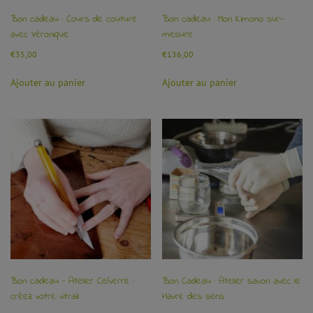
Bon cadeau : Cours de couture
Bon cadeau : Mon Kimono sur-
avec Véronique
mesure
€
35,00
€
136,00
Ajouter au panier
Ajouter au panier
Bon cadeau – Atelier Cel’verre :
Bon Cadeau : Atelier savon avec le
créez votre vitrail
Havre des sens