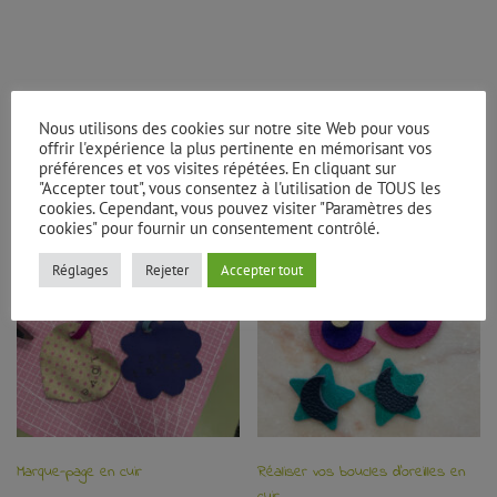
Nous utilisons des cookies sur notre site Web pour vous
offrir l'expérience la plus pertinente en mémorisant vos
Vous aimerez peut-être aussi…
préférences et vos visites répétées. En cliquant sur
"Accepter tout", vous consentez à l'utilisation de TOUS les
cookies. Cependant, vous pouvez visiter "Paramètres des
cookies" pour fournir un consentement contrôlé.
Réglages
Rejeter
Accepter tout
Marque-page en cuir
Réaliser vos boucles d’oreilles en
cuir