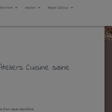
Bien Vivre
Ateliers
Repair Cailloux
teliers Cuisine saine
ge
d’un repas équilibré.