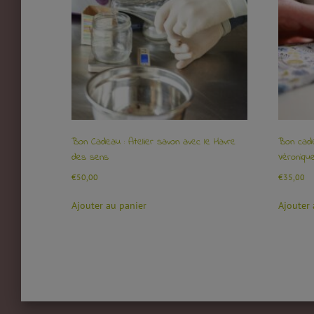
Bon Cadeau : Atelier savon avec le Havre
Bon cade
des sens
Véroniqu
€
50,00
€
35,00
Ajouter au panier
Ajouter 