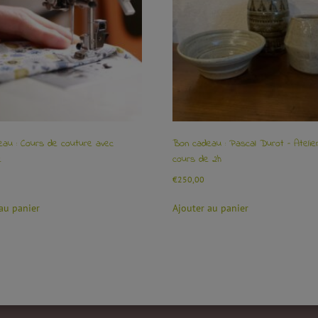
au : Cours de couture avec
Bon cadeau : Pascal Durot – Atelier
e
cours de 2h
€
250,00
au panier
Ajouter au panier