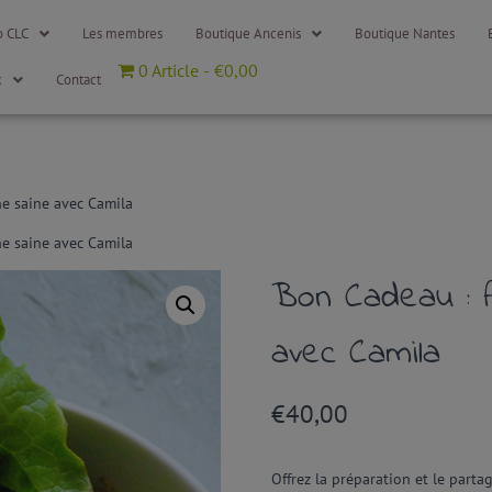
o CLC
Les membres
Boutique Ancenis
Boutique Nantes
0 Article
€0,00
x
Contact
ne saine avec Camila
ne saine avec Camila
Bon Cadeau : A
avec Camila
€
40,00
Offrez la
préparation
et le
parta