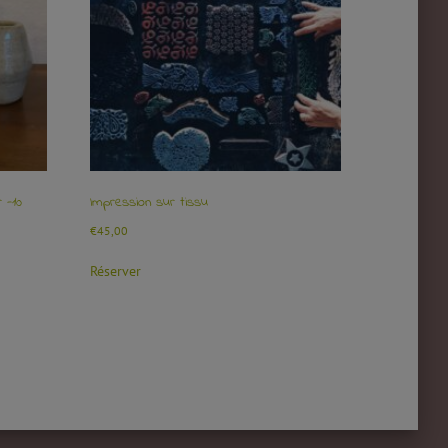
 -10
Impression sur tissu
€
45,00
Réserver