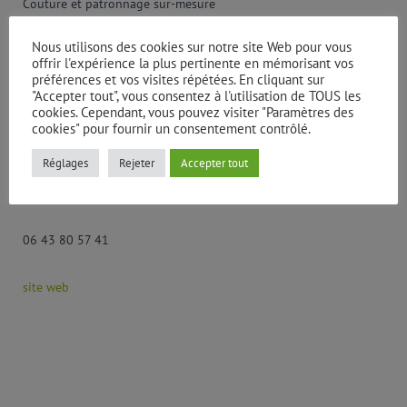
Couture et patronnage sur-mesure
Nous utilisons des cookies sur notre site Web pour vous
38, Grande Rue
offrir l'expérience la plus pertinente en mémorisant vos
préférences et vos visites répétées. En cliquant sur
"Accepter tout", vous consentez à l'utilisation de TOUS les
Saint-Florent-Le-Vieil
cookies. Cependant, vous pouvez visiter "Paramètres des
cookies" pour fournir un consentement contrôlé.
49410 Mauges-sur-Loire
Réglages
Rejeter
Accepter tout
contact@veroniquevaux.com
06 43 80 57 41
site web