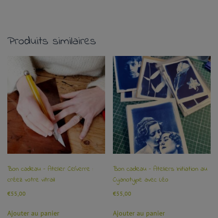
Produits similaires
Bon cadeau – Atelier Cel’verre :
Bon cadeau – Ateliers Initiation au
créez votre vitrail
Cyanotype avec Léo
€
55,00
€
55,00
Ajouter au panier
Ajouter au panier