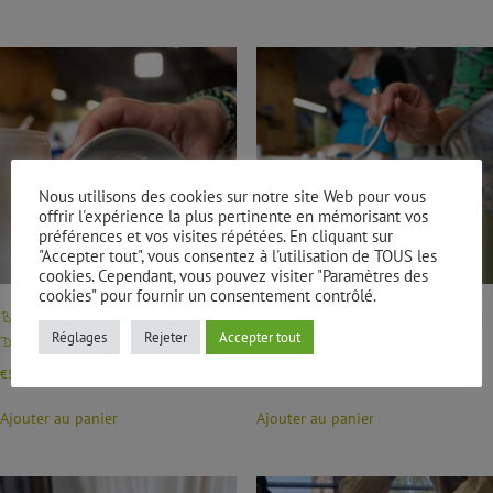
Nous utilisons des cookies sur notre site Web pour vous
offrir l'expérience la plus pertinente en mémorisant vos
préférences et vos visites répétées. En cliquant sur
"Accepter tout", vous consentez à l'utilisation de TOUS les
cookies. Cependant, vous pouvez visiter "Paramètres des
cookies" pour fournir un consentement contrôlé.
Bon cadeau : Atelier Si les plantes :
Bon Cadeau : Atelier Si les plantes :
Réglages
Rejeter
Accepter tout
Duo de cosmétiques solides
Duo de soins du visage
€
50,00
€
50,00
Ajouter au panier
Ajouter au panier