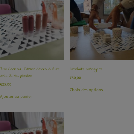
Bon Cadeau : Atelier Sticks à lèvre
Produits ménagers
avec Si les plantes
€
30,00
€
25,00
Choix des options
Ajouter au panier