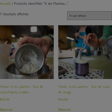
Accueil
/ Produits identifiés “Si les Plantes...”
7 résultats affichés
Atelier Si les plantes : Duo de
Atelier Si les plantes : Duo de soins
cosmétiques solides
du visage
€
50,00
€
50,00
Réserver
Réserver