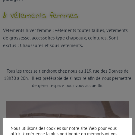
& Vêtements femmes
Vêtements hiver femme : vêtements toutes tailles, vêtements
de grossesse, accessoires type chapeaux, ceintures. Sont
exclus : Chaussures et sous vêtements.
Tous les trocs se tiendront chez nous au 119, rue des Douves de
18h30 à 20h. Il est préférable de s’inscrire afin de nous permettre
de gérer l’espace pour vous accueillir.
2 déc 2021
Nous utilisons des cookies sur notre site Web pour vous
offrir l'expérience la plus pertinente en mémorisant vos