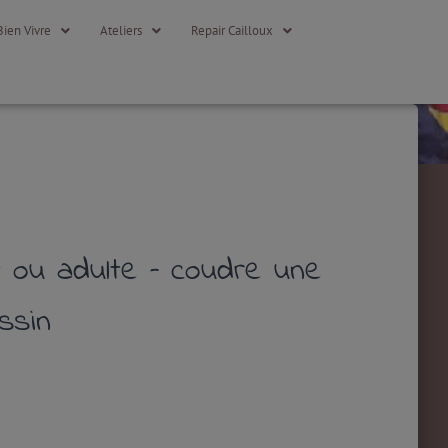
Bien Vivre
Ateliers
Repair Cailloux
 ou adulte – coudre une
ssin