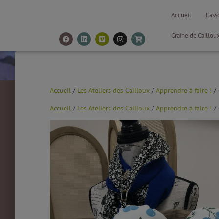
Accueil
L’ass
Graine de Caillou
Accueil
/
Les Ateliers des Cailloux
/
Apprendre à faire !
/ 
Accueil
/
Les Ateliers des Cailloux
/
Apprendre à faire !
/ 