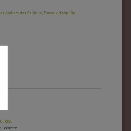
Les Ateliers des Cailloux
,
Travaux d'aiguille
 CERISE
e Lecomte