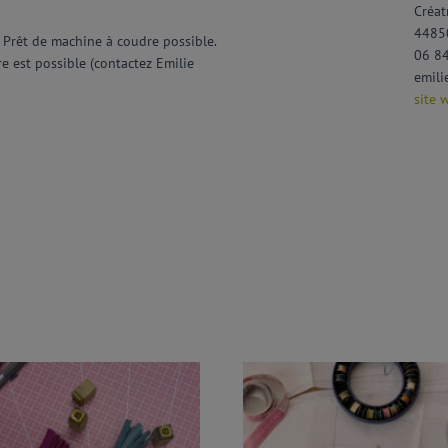
Créat
44850
… Prêt de machine à coudre possible.
06 8
e est possible (contactez Emilie
emili
site 