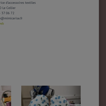
rice d’accessoires textiles
 Le Cellier
4 37 06 72
e@mimicerise.fr
web