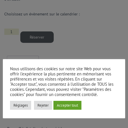
Choisissez un évènement sur le calendrier :
Réserver
Mais encore...
Nous utilisons des cookies sur notre site Web pour vous
offrir l'expérience la plus pertinente en mémorisant vos
Description
préférences et vos visites répétées. En cliquant sur
"Accepter tout", vous consentez à l'utilisation de TOUS les
cookies. Cependant, vous pouvez visiter "Paramètres des
cookies" pour fournir un consentement contrôlé.
2h30
Ados – Adultes
Réglages
Rejeter
Accepter tout
10 participants max
Inscriptions clôturées 5 jours avant la date retenue