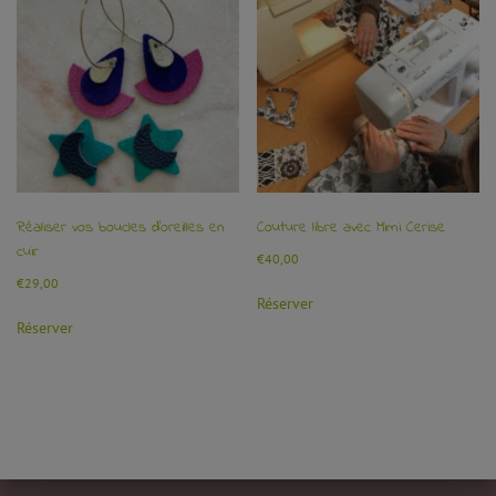
Réaliser vos boucles d’oreilles en
Couture libre avec Mimi Cerise
cuir
€
40,00
€
29,00
Réserver
Réserver