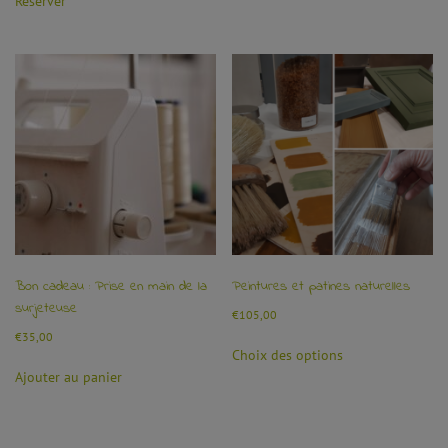
Réserver
Bon cadeau : Prise en main de la
Peintures et patines naturelles
surjeteuse
€
105,00
€
35,00
Choix des options
Ajouter au panier