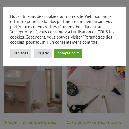
Nous utilisons des cookies sur notre site Web pour vous
offrir l'expérience la plus pertinente en mémorisant vos
préférences et vos visites répétées. En cliquant sur
"Accepter tout", vous consentez à l'utilisation de TOUS les
cookies. Cependant, vous pouvez visiter "Paramètres des
cookies" pour fournir un consentement contrôlé.
Vous aimerez peut-être aussi…
Réglages
Rejeter
Accepter tout
Prise en main de la surjeteuse
Cours de couture avec Véronique