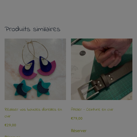
Produits similaires
Réaliser vos boucles d’oreilles en
Atelier – Ceinture en cuir
cuir
€
79,00
€
29,00
Réserver