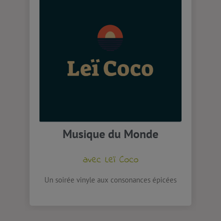
Musique du Monde
avec Leï Coco
Un soirée vinyle aux consonances épicées